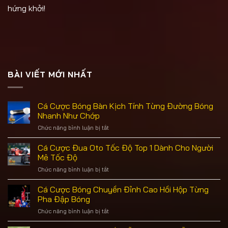
hứng khởi!
BÀI VIẾT MỚI NHẤT
Cá Cược Bóng Bàn Kịch Tính Từng Đường Bóng
Nhanh Như Chớp
Chức năng bình luận bị tắt
ở
Cá
Cược
Cá Cược Đua Oto Tốc Độ Top 1 Dành Cho Người
Bóng
Mê Tốc Độ
Bàn
Chức năng bình luận bị tắt
ở
Kịch
Cá
Tính
Cược
Cá Cược Bóng Chuyền Đỉnh Cao Hồi Hộp Từng
Từng
Đua
Đường
Pha Đập Bóng
Oto
Bóng
Chức năng bình luận bị tắt
ở
Tốc
Nhanh
Cá
Độ
Như