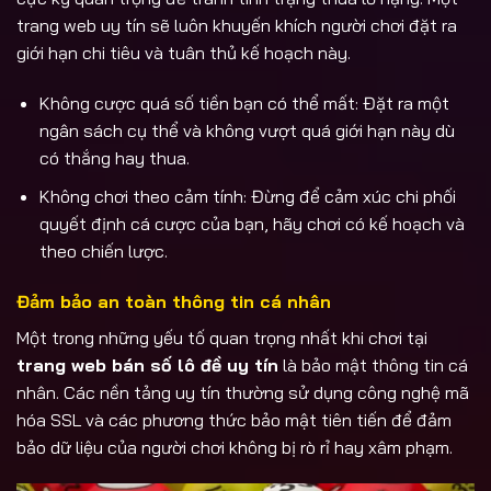
trang web uy tín sẽ luôn khuyến khích người chơi đặt ra
giới hạn chi tiêu và tuân thủ kế hoạch này.
Không cược quá số tiền bạn có thể mất: Đặt ra một
ngân sách cụ thể và không vượt quá giới hạn này dù
có thắng hay thua.
Không chơi theo cảm tính: Đừng để cảm xúc chi phối
quyết định cá cược của bạn, hãy chơi có kế hoạch và
theo chiến lược.
Đảm bảo an toàn thông tin cá nhân
Một trong những yếu tố quan trọng nhất khi chơi tại
trang web bán số lô đề uy tín
là bảo mật thông tin cá
nhân. Các nền tảng uy tín thường sử dụng công nghệ mã
hóa SSL và các phương thức bảo mật tiên tiến để đảm
bảo dữ liệu của người chơi không bị rò rỉ hay xâm phạm.