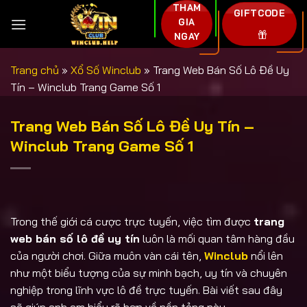
Bỏ
THAM
GIFTCODE
GIA
qua
NGAY
nội
dung
Trang chủ
»
Xổ Số Winclub
»
Trang Web Bán Số Lô Đề Uy
Tín – Winclub Trang Game Số 1
Trang Web Bán Số Lô Đề Uy Tín –
Winclub Trang Game Số 1
Trong thế giới cá cược trực tuyến, việc tìm được
trang
web bán số lô đề uy tín
luôn là mối quan tâm hàng đầu
của người chơi. Giữa muôn vàn cái tên,
Winclub
nổi lên
như một biểu tượng của sự minh bạch, uy tín và chuyên
nghiệp trong lĩnh vực lô đề trực tuyến. Bài viết sau đây