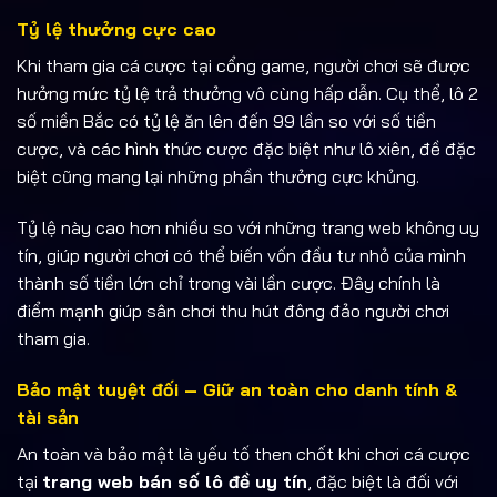
Tỷ lệ thưởng cực cao
Khi tham gia cá cược tại cổng game, người chơi sẽ được
hưởng mức tỷ lệ trả thưởng vô cùng hấp dẫn. Cụ thể, lô 2
số miền Bắc có tỷ lệ ăn lên đến 99 lần so với số tiền
cược, và các hình thức cược đặc biệt như lô xiên, đề đặc
biệt cũng mang lại những phần thưởng cực khủng.
Tỷ lệ này cao hơn nhiều so với những trang web không uy
tín, giúp người chơi có thể biến vốn đầu tư nhỏ của mình
thành số tiền lớn chỉ trong vài lần cược. Đây chính là
điểm mạnh giúp sân chơi thu hút đông đảo người chơi
tham gia.
Bảo mật tuyệt đối – Giữ an toàn cho danh tính &
tài sản
An toàn và bảo mật là yếu tố then chốt khi chơi cá cược
tại
trang web bán số lô đề uy tín
, đặc biệt là đối với