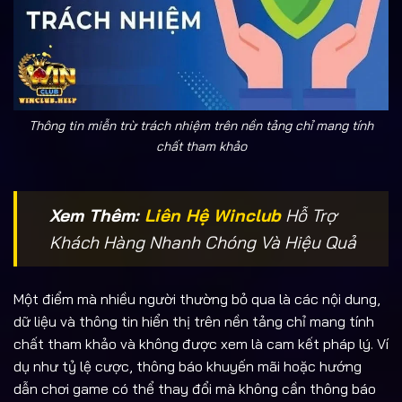
Thông tin miễn trừ trách nhiệm trên nền tảng chỉ mang tính
chất tham khảo
Xem Thêm:
Liên Hệ Winclub
Hỗ Trợ
Khách Hàng Nhanh Chóng Và Hiệu Quả
Một điểm mà nhiều người thường bỏ qua là các nội dung,
dữ liệu và thông tin hiển thị trên nền tảng chỉ mang tính
chất tham khảo và không được xem là cam kết pháp lý. Ví
dụ như tỷ lệ cược, thông báo khuyến mãi hoặc hướng
dẫn chơi game có thể thay đổi mà không cần thông báo