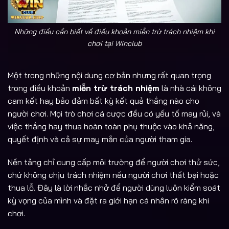
Những điều cần biết về điều khoản miễn trừ trách nhiệm khi
chơi tại Winclub
Một trong những nội dung cơ bản nhưng rất quan trọng
trong điều khoản
miễn trừ trách nhiệm
là nhà cái không
cam kết hay bảo đảm bất kỳ kết quả thắng nào cho
người chơi. Mọi trò chơi cá cược đều có yếu tố may rủi, và
việc thắng hay thua hoàn toàn phụ thuộc vào khả năng,
quyết định và cả sự may mắn của người tham gia.
Nền tảng chỉ cung cấp môi trường để người chơi thử sức,
chứ không chịu trách nhiệm nếu người chơi thất bại hoặc
thua lỗ. Đây là lời nhắc nhở để người dùng luôn kiểm soát
kỳ vọng của mình và đặt ra giới hạn cá nhân rõ ràng khi
chơi.