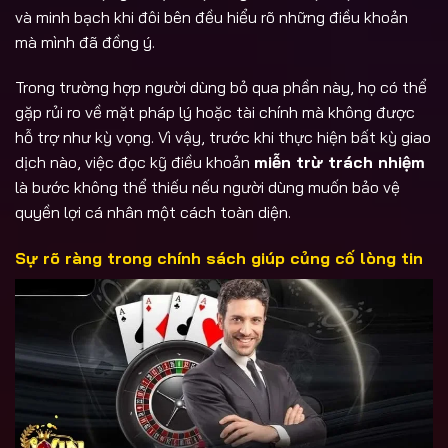
và minh bạch khi đôi bên đều hiểu rõ những điều khoản
mà mình đã đồng ý.
Trong trường hợp người dùng bỏ qua phần này, họ có thể
gặp rủi ro về mặt pháp lý hoặc tài chính mà không được
hỗ trợ như kỳ vọng. Vì vậy, trước khi thực hiện bất kỳ giao
dịch nào, việc đọc kỹ điều khoản
miễn trừ trách nhiệm
là bước không thể thiếu nếu người dùng muốn bảo vệ
quyền lợi cá nhân một cách toàn diện.
Sự rõ ràng trong chính sách giúp củng cố lòng tin