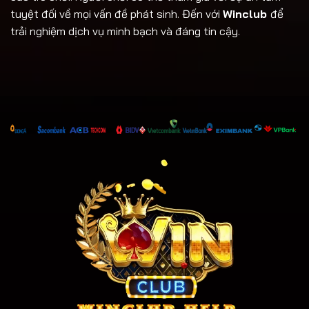
tuyệt đối về mọi vấn đề phát sinh. Đến với
Winclub
để
trải nghiệm dịch vụ minh bạch và đáng tin cậy.