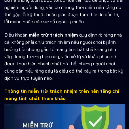
nghiệm người dùng, vẫn có những thời điểm nền tảng có
thể gặp lỗi kỹ thuật hoặc gián đoạn tạm thời do bảo trì,
lỗi mạng hoặc các sự cố ngoài ý muốn.
Điều khoản
miễn trừ trách nhiệm
quy định rõ rằng nhà
cái không phải chịu trách nhiệm nếu người chơi bị ảnh
hưởng bởi những yếu tố mang tính bất khả kháng như
vậy. Trong trường hợp này, việc xử lý và khắc phục sẽ
được thực hiện nhanh nhất có thể, nhưng người chơi
cũng cần hiểu rằng đây là điều có thể xảy ra trong bất kỳ
dịch vụ trực tuyến nào.
Thông tin miễn trừ trách nhiệm trên nền tảng chỉ
mang tính chất tham khảo