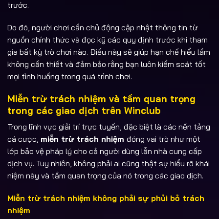
trước.
Do đó, người chơi cần chủ động cập nhật thông tin từ
nguồn chính thức và đọc kỹ các quy định trước khi tham
gia bất kỳ trò chơi nào. Điều này sẽ giúp hạn chế hiểu lầm
không cần thiết và đảm bảo rằng bạn luôn kiểm soát tốt
mọi tình huống trong quá trình chơi.
Miễn trừ trách nhiệm và tầm quan trọng
trong các giao dịch trên Winclub
Trong lĩnh vực giải trí trực tuyến, đặc biệt là các nền tảng
cá cược,
miễn trừ trách nhiệm
đóng vai trò như một
lớp bảo vệ pháp lý cho cả người dùng lẫn nhà cung cấp
dịch vụ. Tuy nhiên, không phải ai cũng thật sự hiểu rõ khái
niệm này và tầm quan trọng của nó trong các giao dịch.
Miễn trừ trách nhiệm không phải sự phủi bỏ trách
nhiệm