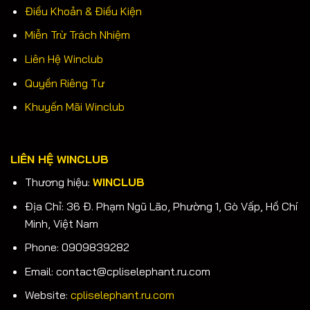
Điều Khoản & Điều Kiện
Miễn Trừ Trách Nhiệm
Liên Hệ Winclub
Quyền Riêng Tư
Khuyến Mãi Winclub
LIÊN HỆ WINCLUB
Thương hiệu:
WINCLUB
Địa Chỉ: 36 Đ. Phạm Ngũ Lão, Phường 1, Gò Vấp, Hồ Chí
Minh, Việt Nam
Phone: 0909839282
Email:
contact@cpliselephant.ru.com
Website:
cpliselephant.ru.com