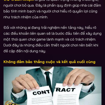
người chơi bỏ qua. Đây là phần quy định giúp nhà cái đảm
bảo tính minh bạch và người chơi hiểu rõ quyền lợi cũng
như trách nhiệm của mình.
Đối với những ai đang trải nghiệm nền tảng này, hiểu rõ
các điều khoản liên quan sẽ là bước đầu tiên để xây dựng
một thói quen chơi game lành mạnh và có trách nhiệm.
Dưới đây là những điều cần thiết người chơi nên biết khi
đề cập đến nội dung này.
Không đảm bảo thắng cuộc và kết quả cuối cùng