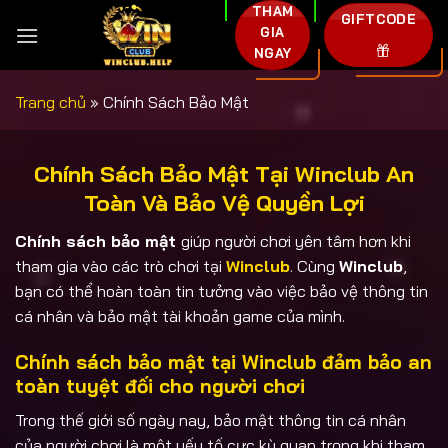
Bỏ
THAM
GIFTCODE
GIA
qua
NGAY
nội
dung
Trang chủ
»
Chính Sách Bảo Mật
Chính Sách Bảo Mật Tại Winclub An
Toàn Và Bảo Vệ Quyền Lợi
Chính sách bảo mật
giúp người chơi yên tâm hơn khi
tham gia vào các trò chơi tại
Winclub
. Cùng
Winclub
,
bạn có thể hoàn toàn tin tưởng vào việc bảo vệ thông tin
cá nhân và bảo mật tài khoản game của mình.
Chính sách bảo mật tại Winclub đảm bảo an
toàn tuyệt đối cho người chơi
Trong thế giới số ngày nay, bảo mật thông tin cá nhân
của người chơi là một yếu tố cực kỳ quan trọng khi tham