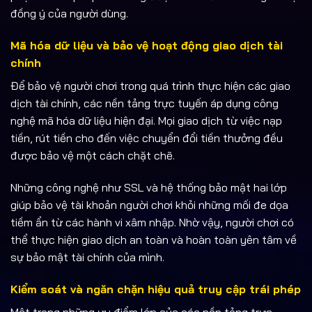
đồng ý của người dùng.
Mã hóa dữ liệu và bảo vệ hoạt động giao dịch tài
chính
Để bảo vệ người chơi trong quá trình thực hiện các giao
dịch tài chính, các nền tảng trực tuyến áp dụng công
nghệ mã hóa dữ liệu hiện đại. Mọi giao dịch từ việc nạp
tiền, rút tiền cho đến việc chuyển đổi tiền thưởng đều
được bảo vệ một cách chặt chẽ.
Những công nghệ như SSL và hệ thống bảo mật hai lớp
giúp bảo vệ tài khoản người chơi khỏi những mối đe dọa
tiềm ẩn từ các hành vi xâm nhập. Nhờ vậy, người chơi có
thể thực hiện giao dịch an toàn và hoàn toàn yên tâm về
sự bảo mật tài chính của mình.
Kiểm soát và ngăn chặn hiệu quả truy cập trái phép
Một trong những ưu điểm lớn của các nền tảng trực