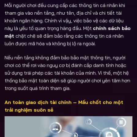
Mỗi người chơi đều cung cấp các thông tin cá nhân khi
tham gia vào nền tảng, như tên, địa chỉ và chi tiết tài
khoản ngân hàng. Chính vì vậy, việc bảo vệ các dữ liệu
này là yếu tố quan trọng hàng đầu. Một
chính sách bảo
mật
chặt chẽ sẽ đảm bảo rằng các thông tin cá nhân
luôn được mã hóa và không bị lộ ra ngoài.
Nếu nền tảng không đảm bảo bảo mật thông tin, người
chơi có thể rơi vào nguy cơ bị đánh cắp danh tính hoặc
sử dụng trái phép các tài khoản của mình. Vì thế, một hệ
thống bảo mật toàn diện sẽ giúp người chơi yên tâm hơn
trong suốt quá trình tham gia.
An toàn giao dịch tài chính – Mấu chốt cho một
trải nghiệm suôn sẻ