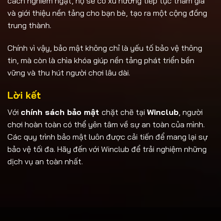
cách nghiêm ngặt, họ sẽ có xu hướng tiếp tục tham gia
và giới thiệu nền tảng cho bạn bè, tạo ra một cộng đồng
trung thành.
Chính vì vậy, bảo mật không chỉ là yếu tố bảo vệ thông
tin, mà còn là chìa khóa giúp nền tảng phát triển bền
vững và thu hút người chơi lâu dài.
Lời kết
Với
chính sách bảo mật
chặt chẽ tại
Winclub
, người
chơi hoàn toàn có thể yên tâm về sự an toàn của mình.
Các quy trình bảo mật luôn được cải tiến để mang lại sự
bảo vệ tối đa. Hãy đến với Winclub để trải nghiệm những
dịch vụ an toàn nhất.