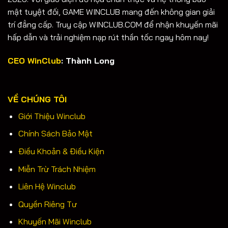
mật tuyệt đối, GAME WINCLUB mang đến không gian giải
trí đẳng cấp. Truy cập WINCLUB.COM để nhận khuyến mãi
hấp dẫn và trải nghiệm nạp rút thần tốc ngay hôm nay!
CEO WinClub
: Thành Long
VỀ CHÚNG TÔI
Giới Thiệu Winclub
Chính Sách Bảo Mật
Điều Khoản & Điều Kiện
Miễn Trừ Trách Nhiệm
Liên Hệ Winclub
Quyền Riêng Tư
Khuyến Mãi Winclub