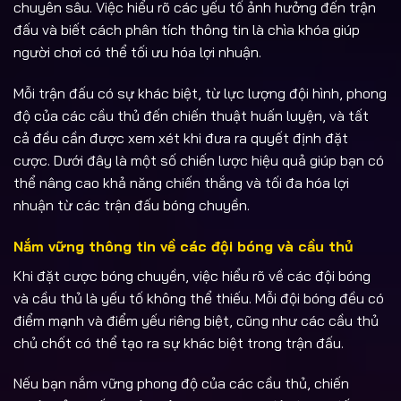
chuyên sâu. Việc hiểu rõ các yếu tố ảnh hưởng đến trận
đấu và biết cách phân tích thông tin là chìa khóa giúp
người chơi có thể tối ưu hóa lợi nhuận.
Mỗi trận đấu có sự khác biệt, từ lực lượng đội hình, phong
độ của các cầu thủ đến chiến thuật huấn luyện, và tất
cả đều cần được xem xét khi đưa ra quyết định đặt
cược. Dưới đây là một số chiến lược hiệu quả giúp bạn có
thể nâng cao khả năng chiến thắng và tối đa hóa lợi
nhuận từ các trận đấu bóng chuyền.
Nắm vững thông tin về các đội bóng và cầu thủ
Khi đặt cược bóng chuyền, việc hiểu rõ về các đội bóng
và cầu thủ là yếu tố không thể thiếu. Mỗi đội bóng đều có
điểm mạnh và điểm yếu riêng biệt, cũng như các cầu thủ
chủ chốt có thể tạo ra sự khác biệt trong trận đấu.
Nếu bạn nắm vững phong độ của các cầu thủ, chiến