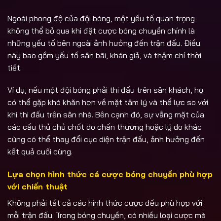
Ngoài phong độ của đội bóng, một yếu tố quan trọng
không thể bỏ qua khi đặt cược bóng chuyền chính là
những yếu tố bên ngoài ảnh hưởng đến trận đấu. Điều
này bao gồm yếu tố sân bãi, khán giả, và thậm chí thời
tiết.
Ví dụ, nếu một đội bóng phải thi đấu trên sân khách, họ
có thể gặp khó khăn hơn về mặt tâm lý và thể lực so với
khi thi đấu trên sân nhà. Bên cạnh đó, sự vắng mặt của
các cầu thủ chủ chốt do chấn thương hoặc lý do khác
cũng có thể thay đổi cục diện trận đấu, ảnh hưởng đến
kết quả cuối cùng.
Lựa chọn hình thức cá cược bóng chuyền phù hợp
với chiến thuật
Không phải tất cả các hình thức cược đều phù hợp với
mỗi trận đấu. Trong bóng chuyền, có nhiều loại cược mà