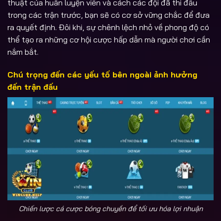
thuật của huấn luyện viên và cách các đội đã thi đấu
trong các trận trước, bạn sẽ có cơ sở vững chắc để đưa
ra quyết định. Đôi khi, sự chênh lệch nhỏ về phong độ có
thể tạo ra những cơ hội cược hấp dẫn mà người chơi cần
nắm bắt.
Chú trọng đến các yếu tố bên ngoài ảnh hưởng
đến trận đấu
Chiến lược cá cược bóng chuyền để tối ưu hóa lợi nhuận