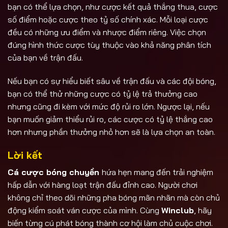
bạn có thể lựa chọn, như cược kết quả thắng thua, cược
số điểm hoặc cược theo tỷ số chính xác. Mỗi loại cược
đều có những ưu điểm và nhược điểm riêng. Việc chọn
đúng hình thức cược tùy thuộc vào khả năng phân tích
của bạn về trận đấu.
Nếu bạn có sự hiểu biết sâu về trận đấu và các đội bóng,
bạn có thể thử những cược có tỷ lệ trả thưởng cao
nhưng cũng đi kèm với mức độ rủi ro lớn. Ngược lại, nếu
bạn muốn giảm thiểu rủi ro, các cược có tỷ lệ thắng cao
hơn nhưng phần thưởng nhỏ hơn sẽ là lựa chọn an toàn.
Lời kết
Cá cược bóng chuyền
hứa hẹn mang đến trải nghiệm
hấp dẫn với hàng loạt trận đấu đỉnh cao. Người chơi
không chỉ theo dõi những pha bóng mãn nhãn mà còn chủ
động kiểm soát ván cược của mình. Cùng
Winclub
, hãy
biến từng cú phát bóng thành cơ hội làm chủ cuộc chơi.