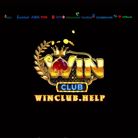
Dẫn
Đam
Với
Mê
Những
Thể
Dự
Thao
Đoán
Cược
Chính
Xác