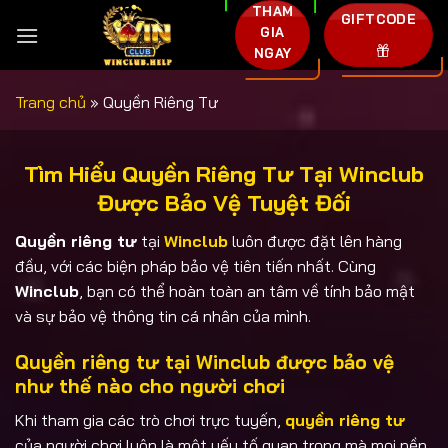
Bỏ
THAM
GIFTCODE
GIA
qua
NGAY
nội
dung
Trang chủ
»
Quyền Riêng Tư
Tìm Hiểu Quyền Riêng Tư Tại Winclub
Được Bảo Vệ Tuyệt Đối
Quyền riêng tư
tại
Winclub
luôn được đặt lên hàng
đầu, với các biện pháp bảo vệ tiên tiến nhất. Cùng
Winclub
, bạn có thể hoàn toàn an tâm về tính bảo mật
và sự bảo vệ thông tin cá nhân của mình.
Quyền riêng tư tại Winclub được bảo vệ
như thế nào cho người chơi
Khi tham gia các trò chơi trực tuyến,
quyền riêng tư
của người chơi luôn là một yếu tố quan trọng mà mọi nền