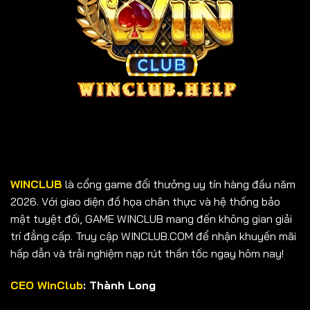
WINCLUB
là cổng game đổi thưởng uy tín hàng đầu năm
2026. Với giao diện đồ họa chân thực và hệ thống bảo
mật tuyệt đối, GAME WINCLUB mang đến không gian giải
trí đẳng cấp. Truy cập WINCLUB.COM để nhận khuyến mãi
hấp dẫn và trải nghiệm nạp rút thần tốc ngay hôm nay!
CEO WinClub
: Thành Long