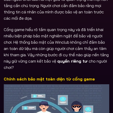
tảng cần chú trọng. Người chơi cần đảm bảo rằng mọi
thông tin cá nhân của mình được bảo vệ an toàn trước
các mối đe dọa.
Cổng game hiểu rõ tầm quan trọng này và đã triển khai
nhiều biện pháp bảo mật nghiêm ngặt để bảo vệ người
chơi. Hệ thống bảo mật của Winclub không chỉ đảm bảo
an toàn dữ liệu mà còn giúp người chơi cảm thấy an tâm
khi tham gia. Vậy những bước đi cụ thể nào giúp nền tảng
này giữ vững cam kết bảo vệ
quyền riêng tư
cho người
chơi?
Chính sách bảo mật toàn diện từ cổng game