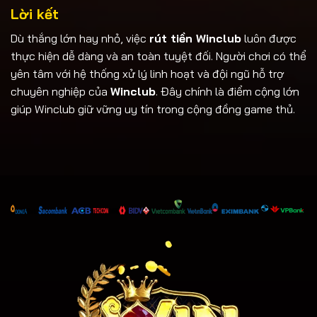
Lời kết
Dù thắng lớn hay nhỏ, việc
rút tiền Winclub
luôn được
thực hiện dễ dàng và an toàn tuyệt đối. Người chơi có thể
yên tâm với hệ thống xử lý linh hoạt và đội ngũ hỗ trợ
chuyên nghiệp của
Winclub
. Đây chính là điểm cộng lớn
giúp Winclub giữ vững uy tín trong cộng đồng game thủ.