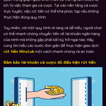
ích từ việc tham gia cá cược. Tại các nền tảng cá cược
trực tuyến, việc rút tiền có thể khá phức tạp nếu không
thực hiện đúng quy trình.
Tuy nhiên, với một quy trình rõ ràng và dễ hiểu, người chơi
có thể nhanh chóng chuyển tiền về tài khoản ngân hàng
của mình mà không gặp phải bất kỳ trở ngại nào. Hãy
cùng tìm hiểu các bước đơn giản để thực hiện giao dịch
rút tiền Winclub
một cách nhanh chóng và an toàn.
Đảm bảo tài khoản cá cược đủ điều kiện rút tiền