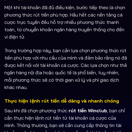
Một khi tài khoản đã đủ điều kiện, bước tiếp theo là chọn
phương thức rút tiền phù hợp. Hầu hết các nền tảng cá
cược trực tuyến đều hỗ trợ nhiều phương thức thanh
toán, từ chuyển khoản ngân hàng truyền thống cho đến
ví điện tử.
Trong trường hợp này, bạn cần lựa chọn phương thức rút
tiền phù hợp với nhu cầu của mình và đảm bảo rằng nó đã
được kết nối với tài khoản cá cược. Các lựa chọn như thẻ
ngân hàng nội địa hoặc quốc tế là phổ biến, tuy nhiên,
mỗi phương thức sẽ có thời gian xử lý và phí giao dịch
khác nhau.
Thực hiện lệnh rút tiền dễ dàng và nhanh chóng
Sau khi đã chọn phương thức
rút tiền Winclub
, bạn chỉ
cần thực hiện lệnh rút tiền từ tài khoản cá cược của
mình. Thông thường, bạn sẽ cần cung cấp thông tin tài