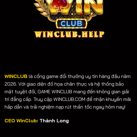
WINCLUB
là cổng game đổi thưởng uy tín hàng đầu năm
2026. Với giao diện đồ họa chân thực và hệ thống bảo
mật tuyệt đối, GAME WINCLUB mang đến không gian giải
trí đẳng cấp. Truy cập WINCLUB.COM để nhận khuyến mãi
hấp dẫn và trải nghiệm nạp rút thần tốc ngay hôm nay!
CEO WinClub
: Thành Long