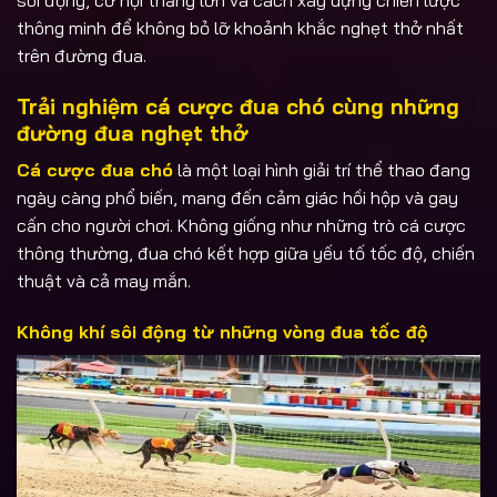
sôi động, cơ hội thắng lớn và cách xây dựng chiến lược
thông minh để không bỏ lỡ khoảnh khắc nghẹt thở nhất
trên đường đua.
Trải nghiệm cá cược đua chó cùng những
đường đua nghẹt thở
Cá cược đua chó
là một loại hình giải trí thể thao đang
ngày càng phổ biến, mang đến cảm giác hồi hộp và gay
cấn cho người chơi. Không giống như những trò cá cược
thông thường, đua chó kết hợp giữa yếu tố tốc độ, chiến
thuật và cả may mắn.
Không khí sôi động từ những vòng đua tốc độ