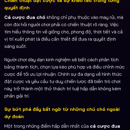
Chiến thuật đặt cược và sự khéo léo trong từng
quyết định
Cá cược đua chó
không chỉ phụ thuộc vào may rủi, mà
còn đòi hỏi người chơi phải có chiến thuật rõ ràng. Việc
tìm hiểu thông tin về giống chó, phong độ, thời tiết và cả
vị trí xuất phát là điều cần thiết để đưa ra quyết định
sáng suốt.
Người chơi dày dạn kinh nghiệm sẽ biết cách phân tích
bảng thành tích, chọn lựa kèo phù hợp và điều chỉnh mức
cược để tối ưu lợi nhuận. Chính sự đa dạng về hình thức
đặt cược và yêu cầu tư duy chiến lược đã biến trò chơi
này trở thành một thử thách trí tuệ hấp dẫn không kém
phần giải trí.
Sự bứt phá đầy bất ngờ từ những chú chó ngoài
dự đoán
Một trong những điểm hấp dẫn nhất của
cá cược đua