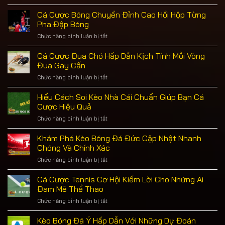
Cá
Tính
Cược
Cá Cược Bóng Chuyền Đỉnh Cao Hồi Hộp Từng
Từng
Đua
Đường
Pha Đập Bóng
Oto
Bóng
Chức năng bình luận bị tắt
ở
Tốc
Nhanh
Cá
Độ
Như
Cược
Cá Cược Đua Chó Hấp Dẫn Kịch Tính Mỗi Vòng
Top
Chớp
Bóng
1
Đua Gay Cấn
Chuyền
Dành
Chức năng bình luận bị tắt
ở
Đỉnh
Cho
Cá
Cao
Người
Cược
Hiểu Cách Soi Kèo Nhà Cái Chuẩn Giúp Bạn Cá
Hồi
Mê
Đua
Hộp
Cược Hiệu Quả
Tốc
Chó
Từng
Độ
Chức năng bình luận bị tắt
ở
Hấp
Pha
Hiểu
Dẫn
Đập
Cách
Khám Phá Kèo Bóng Đá Đức Cập Nhật Nhanh
Kịch
Bóng
Soi
Tính
Chóng Và Chính Xác
Kèo
Mỗi
Chức năng bình luận bị tắt
ở
Nhà
Vòng
Khám
Cái
Đua
Phá
Cá Cược Tennis Cơ Hội Kiếm Lời Cho Những Ai
Chuẩn
Gay
Kèo
Giúp
Đam Mê Thể Thao
Cấn
Bóng
Bạn
Chức năng bình luận bị tắt
ở
Đá
Cá
Cá
Đức
Cược
Cược
Kèo Bóng Đá Ý Hấp Dẫn Với Những Dự Đoán
Cập
Hiệu