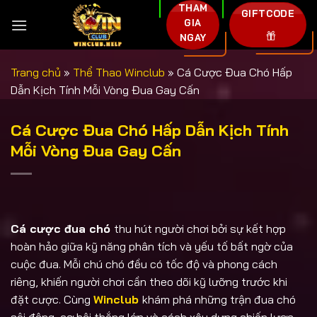
Bỏ
THAM
GIFTCODE
GIA
qua
NGAY
nội
dung
Trang chủ
»
Thể Thao Winclub
»
Cá Cược Đua Chó Hấp
Dẫn Kịch Tính Mỗi Vòng Đua Gay Cấn
Cá Cược Đua Chó Hấp Dẫn Kịch Tính
Mỗi Vòng Đua Gay Cấn
Cá cược đua chó
thu hút người chơi bởi sự kết hợp
hoàn hảo giữa kỹ năng phân tích và yếu tố bất ngờ của
cuộc đua. Mỗi chú chó đều có tốc độ và phong cách
riêng, khiến người chơi cần theo dõi kỹ lưỡng trước khi
đặt cược. Cùng
Winclub
khám phá những trận đua chó