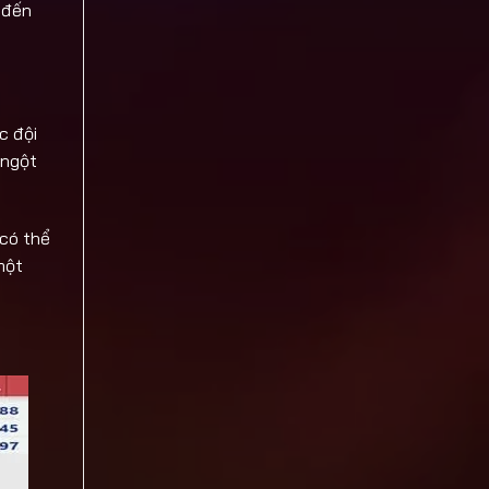
 đến
c đội
 ngột
 có thể
một