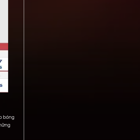
o bóng
những