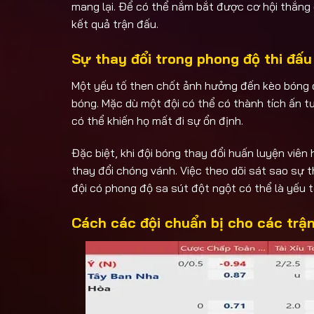
mang lại. Để có thể nắm bắt được cơ hội thắng
kết quả trận đấu.
Sự thay đổi trong phong độ thi đấu
Một yếu tố then chốt ảnh hưởng đến kèo bóng đ
bóng. Mặc dù một đội có thể có thành tích ấn t
có thể khiến họ mất đi sự ổn định.
Đặc biệt, khi đội bóng thay đổi huấn luyện viên
thay đổi chóng vánh. Việc theo dõi sát sao sự t
đội có phong độ sa sút đột ngột có thể là yếu 
Cách các đội chuẩn bị cho các trậ