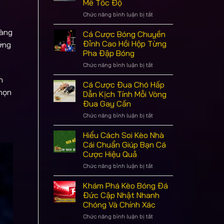
Mê Tốc Độ
Kịch
Chức năng bình luận bị tắt
ở
Tính
Cá
Từng
hàng
Cược
Đường
Cá Cược Bóng Chuyền
Đua
Bóng
Đỉnh Cao Hồi Hộp Từng
ưởng
Oto
Nhanh
Pha Đập Bóng
Tốc
Như
Chức năng bình luận bị tắt
ở
Độ
Chớp
Cá
Top
h
Cược
1
Cá Cược Đua Chó Hấp
Bóng
họn
Dành
Dẫn Kịch Tính Mỗi Vòng
Chuyền
Cho
Đua Gay Cấn
Đỉnh
Người
Chức năng bình luận bị tắt
ở
Cao
Mê
Cá
Hồi
Tốc
Cược
Hộp
Hiểu Cách Soi Kèo Nhà
Độ
Đua
Từng
Cái Chuẩn Giúp Bạn Cá
Chó
Pha
Cược Hiệu Quả
Hấp
Đập
Chức năng bình luận bị tắt
ở
Dẫn
Bóng
Hiểu
Kịch
Cách
Tính
Khám Phá Kèo Bóng Đá
Soi
Mỗi
Đức Cập Nhật Nhanh
Kèo
Vòng
Chóng Và Chính Xác
Nhà
Đua
Chức năng bình luận bị tắt
ở
Cái
Gay