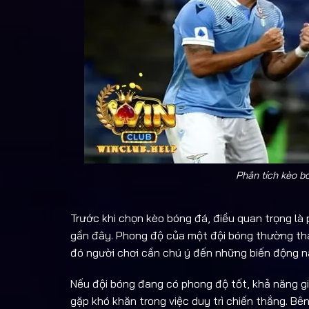
Phân tích kèo b
Trước khi chọn kèo bóng đá, điều quan trọng là
gần đây. Phong độ của một đội bóng thường thay
đó người chơi cần chú ý đến những biến động n
Nếu đội bóng đang có phong độ tốt, khả năng gi
gặp khó khăn trong việc duy trì chiến thắng. B