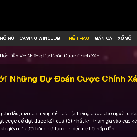
NỔ HŨ
CASINO WINCLUB
THỂ THAO
BẮN CÁ
XỔ SỐ
 Hấp Dẫn Với Những Dự Đoán Cược Chính Xác
ới Những Dự Đoán Cược Chính X
ng thi đấu, mà còn mang đến cơ hội thắng cược cho người chơi
ặt cược để đạt được kết quả tốt nhất khi tham gia vào các k
ệch giữa các đội bóng sẽ tạo ra nhiều cơ hội hấp dẫn.