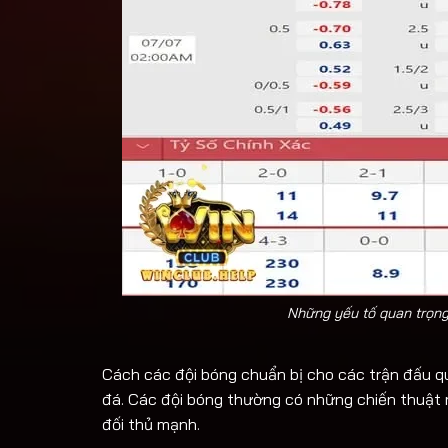
Những yếu tố quan trọn
Cách các đội bóng chuẩn bị cho các trận đấu 
đá. Các đội bóng thường có những chiến thuật r
đối thủ mạnh.