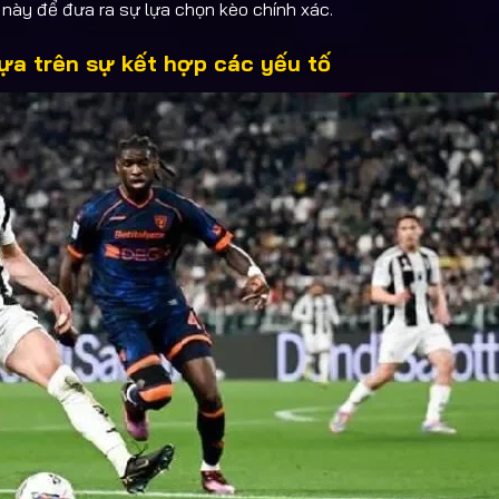
 này để đưa ra sự lựa chọn kèo chính xác.
ựa trên sự kết hợp các yếu tố