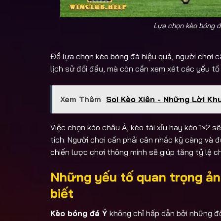
Lựa chọn kèo bóng đá
Để lựa chọn kèo bóng đá hiệu quả, người chơi c
lịch sử đối đầu, mà còn cần xem xét các yếu tố
Xem Thêm
Soi Kèo Xiên - Những Lời K
Việc chọn kèo châu Á, kèo tài xỉu hay kèo 1×2 s
tích. Người chơi cần phải cân nhắc kỹ càng và đ
chiến lược chơi thông minh sẽ giúp tăng tỷ lệ 
Những yếu tố quan trọng ả
biết
Kèo bóng đá Ý
không chỉ hấp dẫn bởi những đ