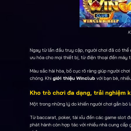
K
Ngay từ lần đầu truy cập, người chơi đã có thể
ưu hóa cho mọi thiết bị, từ điện thoại đến máy 
Màu sắc hài hòa, bố cục rõ ràng giúp người chơ
chóng. Khi
giới thiệu Winclub
với bạn bè, nhi
Kho trò chơi đa dạng, trải nghiệm
Một trong những lý do khiến người chơi gắn bó l
Từ baccarat, poker, tài xỉu đến các game slot 
phát hành còn hợp tác với nhiều nhà cung cấp