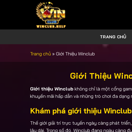
Bỏ
qua
nội
dung
TRANG CHỦ
Trang chủ
»
Giới Thiệu Winclub
Giới Thiệu Win
Giới thiệu Winclub
không chỉ là một cổng game,
khuyến mãi hấp dẫn và những trò chơi đa dạng 
Khám phá giới thiệu Winclub
Thế giới giải trí trực tuyến ngày càng phát tr
lâu dài. Trong số đó, Winclub đang ngày càng đư