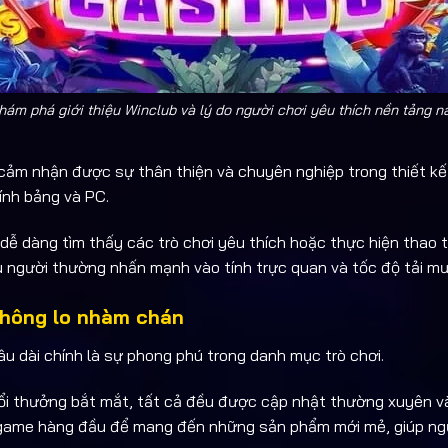
hám phá giới thiệu Winclub và lý do người chơi yêu thích nền tảng n
 cảm nhận được sự thân thiện và chuyên nghiệp trong thiết kế
tính bảng và PC.
i dễ dàng tìm thấy các trò chơi yêu thích hoặc thực hiện tha
ều người thường nhấn mạnh vào tính trực quan và tốc độ tải 
 không lo nhàm chán
âu dài chính là sự phong phú trong danh mục trò chơi.
đổi thưởng bắt mắt, tất cả đều được cập nhật thường xuyên và
 game hàng đầu để mang đến những sản phẩm mới mẻ, giúp ngư