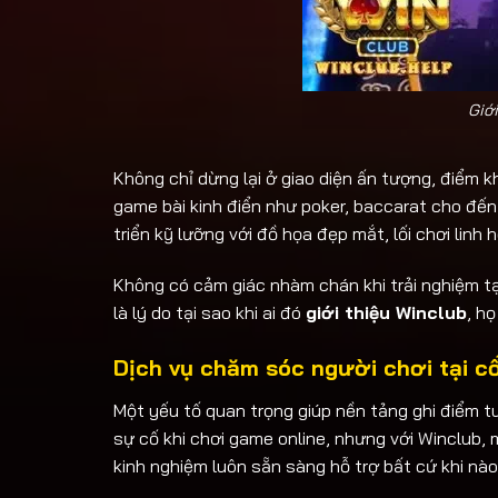
Giới
Không chỉ dừng lại ở giao diện ấn tượng, điểm 
game bài kinh điển như poker, baccarat cho đến 
triển kỹ lưỡng với đồ họa đẹp mắt, lối chơi lin
Không có cảm giác nhàm chán khi trải nghiệm tại
là lý do tại sao khi ai đó
giới thiệu Winclub
, h
Dịch vụ chăm sóc người chơi tại c
Một yếu tố quan trọng giúp nền tảng ghi điểm t
sự cố khi chơi game online, nhưng với Winclub,
kinh nghiệm luôn sẵn sàng hỗ trợ bất cứ khi nào