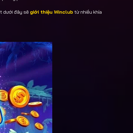
ết dưới đây sẽ
giới thiệu Winclub
từ nhiều khía