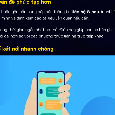
 vấn đề phức tạp hơn
ết hoặc yêu cầu cung cấp các thông tin
liên hệ Winclub
chi t
 mình và đính kèm các tài liệu liên quan nếu cần.
ng thời gian ngắn nhất có thể. Điều này giúp bạn có bản ghi l
hồi dài hơn so với các phương thức liên hệ trực tiếp khác.
ể kết nối nhanh chóng