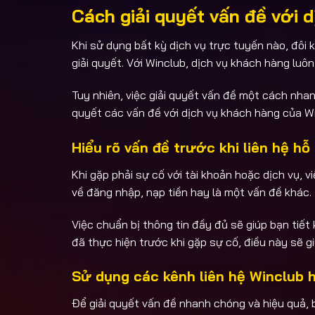
Cách giải quyết vấn đề với 
Khi sử dụng bất kỳ dịch vụ trực tuyến nào, đôi
giải quyết. Với Winclub, dịch vụ khách hàng luô
Tuy nhiên, việc giải quyết vấn đề một cách nhan
quyết các vấn đề với dịch vụ khách hàng của W
Hiểu rõ vấn đề trước khi liên hệ hỗ
Khi gặp phải sự cố với tài khoản hoặc dịch vụ, 
về đăng nhập, nạp tiền hay là một vấn đề khác.
Việc chuẩn bị thông tin đầy đủ sẽ giúp bạn tiết
đã thực hiện trước khi gặp sự cố, điều này sẽ g
Sử dụng các kênh liên hệ Winclub 
Để giải quyết vấn đề nhanh chóng và hiệu quả,