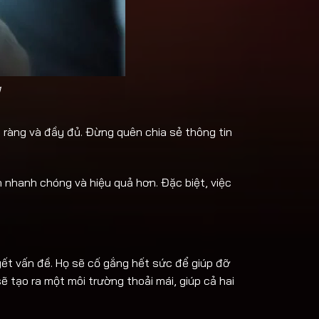
g
 ràng và đầy đủ. Đừng quên chia sẻ thông tin
h nhanh chóng và hiệu quả hơn. Đặc biệt, việc
.
uyết vấn đề. Họ sẽ cố gắng hết sức để giúp đỡ
sẽ tạo ra một môi trường thoải mái, giúp cả hai