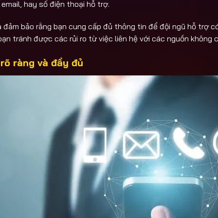
email, hay số điện thoại hỗ trợ.
 đảm bảo rằng bạn cung cấp đủ thông tin để đội ngũ hỗ trợ c
ạn tránh được các rủi ro từ việc liên hệ với các nguồn không 
 rõ ràng và đầy đủ