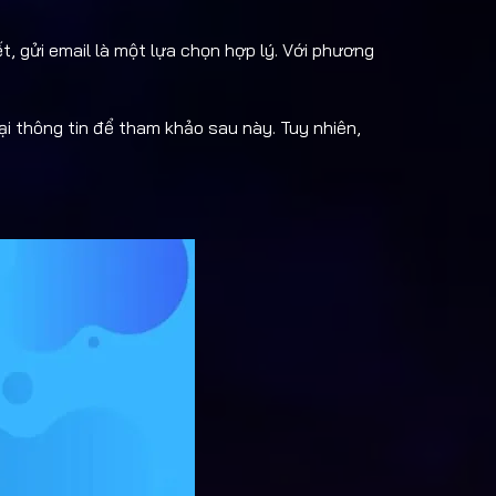
iết, gửi email là một lựa chọn hợp lý. Với phương
ại thông tin để tham khảo sau này. Tuy nhiên,