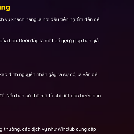
àng
h vụ khách hàng là nơi đầu tiên họ tìm đến để
ủa bạn. Dưới đây là một số gợi ý giúp bạn giải
y xác định nguyên nhân gây ra sự cố, là vấn đề
 đề. Nếu bạn có thể mô tả chi tiết các bước bạn
ng thường, các dịch vụ như Winclub cung cấp