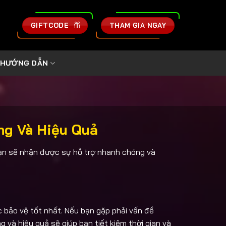
GIFTCODE
THAM GIA NGAY
HƯỚNG DẪN
ng Và Hiệu Quả
bạn sẽ nhận được sự hỗ trợ nhanh chóng và
c bảo vệ tốt nhất. Nếu bạn gặp phải vấn đề
g và hiệu quả sẽ giúp bạn tiết kiệm thời gian và