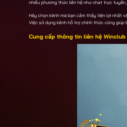
nhiều phương thức liên hệ như chat trực tuyến, 
Hãy chọn kênh mà bạn cảm thấy tiện lợi nhất và
Việc sử dụng kênh hỗ trợ chính thức cũng giúp b
Cung cấp thông tin liên hệ Winclub