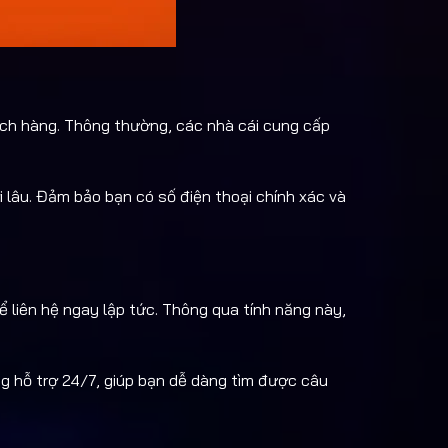
hách hàng. Thông thường, các nhà cái cung cấp
i lâu. Đảm bảo bạn có số điện thoại chính xác và
 liên hệ ngay lập tức. Thông qua tính năng này,
ng hỗ trợ 24/7, giúp bạn dễ dàng tìm được câu