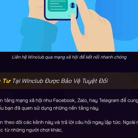
Liên hệ Winclub qua mạng xã hội để kết nối nhanh chóng
g Tư
Tại Winclub Được Bảo Vệ Tuyệt Đối
ền tảng mạng xã hội như Facebook, Zalo, hay Telegram để cung
 nếu bạn đã quen sử dụng những nền tảng này.
heo dõi các kênh này và trả lời câu hỏi ngay lập tức. Ngoài
ắc từ những người chơi khác.