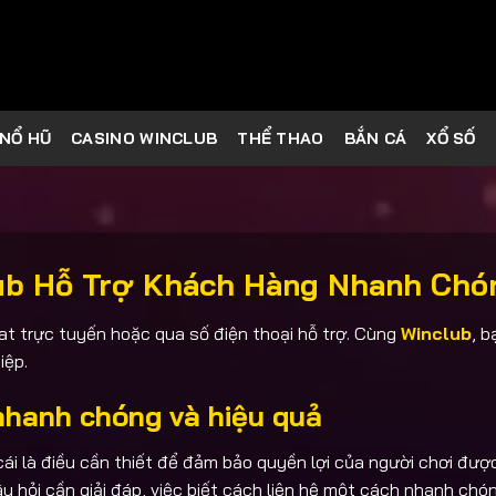
NỔ HŨ
CASINO WINCLUB
THỂ THAO
BẮN CÁ
XỔ SỐ
ub Hỗ Trợ Khách Hàng Nhanh Chó
t trực tuyến hoặc qua số điện thoại hỗ trợ. Cùng
Winclub
, 
iệp.
nhanh chóng và hiệu quả
 cái là điều cần thiết để đảm bảo quyền lợi của người chơi đượ
u hỏi cần giải đáp, việc biết cách liên hệ một cách nhanh chón