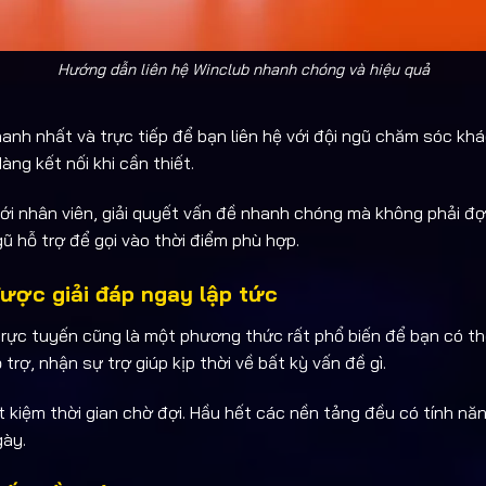
Hướng dẫn liên hệ Winclub nhanh chóng và hiệu quả
hanh nhất và trực tiếp để bạn liên hệ với đội ngũ chăm sóc k
àng kết nối khi cần thiết.
p với nhân viên, giải quyết vấn đề nhanh chóng mà không phải đợ
gũ hỗ trợ để gọi vào thời điểm phù hợp.
ược giải đáp ngay lập tức
trực tuyến cũng là một phương thức rất phổ biến để bạn có thể
trợ, nhận sự trợ giúp kịp thời về bất kỳ vấn đề gì.
t kiệm thời gian chờ đợi. Hầu hết các nền tảng đều có tính nă
gày.