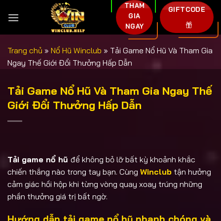
Bỏ
THAM
GIFTCODE
GIA
qua
NGAY
nội
dung
Trang chủ
»
Nổ Hũ Winclub
»
Tải Game Nổ Hũ Và Tham Gia
Ngay Thế Giới Đổi Thưởng Hấp Dẫn
Tải Game Nổ Hũ Và Tham Gia Ngay Thế
Giới Đổi Thưởng Hấp Dẫn
Tải game nổ hũ
để không bỏ lỡ bất kỳ khoảnh khắc
chiến thắng nào trong tay bạn. Cùng
Winclub
tận hưởng
cảm giác hồi hộp khi từng vòng quay xoay trúng những
phần thưởng giá trị bất ngờ.
Hướng dẫn tải game nổ hũ nhanh chóng và