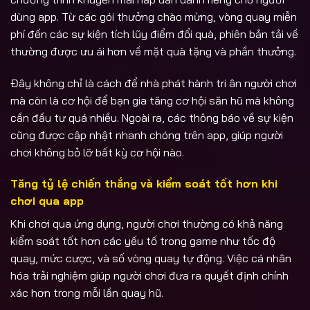
dùng app. Từ các gói thưởng chào mừng, vòng quay miễn
phí đến các sự kiện tích lũy điểm đổi quà, phiên bản tải về
thường được ưu ái hơn về mặt quà tặng và phần thưởng.
Đây không chỉ là cách để nhà phát hành tri ân người chơi
mà còn là cơ hội để bạn gia tăng cơ hội săn hũ mà không
cần đầu tư quá nhiều. Ngoài ra, các thông báo về sự kiện
cũng được cập nhật nhanh chóng trên app, giúp người
chơi không bỏ lỡ bất kỳ cơ hội nào.
Tăng tỷ lệ chiến thắng và kiểm soát tốt hơn khi
chơi qua app
Khi chơi qua ứng dụng, người chơi thường có khả năng
kiểm soát tốt hơn các yếu tố trong game như tốc độ
quay, mức cược, và số vòng quay tự động. Việc cá nhân
hóa trải nghiệm giúp người chơi đưa ra quyết định chính
xác hơn trong mỗi lần quay hũ.