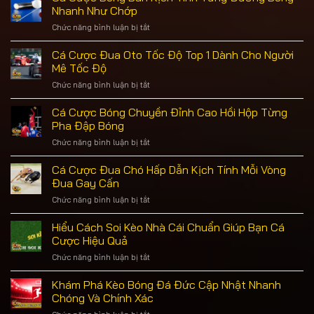
Nhanh Như Chớp
Chức năng bình luận bị tắt
ở
Cá
Cược
Cá Cược Đua Oto Tốc Độ Top 1 Dành Cho Người
Bóng
Mê Tốc Độ
Bàn
Chức năng bình luận bị tắt
ở
Kịch
Cá
Tính
Cược
Cá Cược Bóng Chuyền Đỉnh Cao Hồi Hộp Từng
Từng
Đua
Đường
Pha Đập Bóng
Oto
Bóng
Chức năng bình luận bị tắt
ở
Tốc
Nhanh
Cá
Độ
Như
Cược
Cá Cược Đua Chó Hấp Dẫn Kịch Tính Mỗi Vòng
Top
Chớp
Bóng
1
Đua Gay Cấn
Chuyền
Dành
Chức năng bình luận bị tắt
ở
Đỉnh
Cho
Cá
Cao
Người
Cược
Hiểu Cách Soi Kèo Nhà Cái Chuẩn Giúp Bạn Cá
Hồi
Mê
Đua
Hộp
Cược Hiệu Quả
Tốc
Chó
Từng
Độ
Chức năng bình luận bị tắt
ở
Hấp
Pha
Hiểu
Dẫn
Đập
Cách
Khám Phá Kèo Bóng Đá Đức Cập Nhật Nhanh
Kịch
Bóng
Soi
Tính
Chóng Và Chính Xác
Kèo
Mỗi