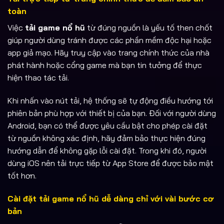
toàn
Việc
tải game nổ hũ
từ đúng nguồn là yếu tố then chốt
giúp người dùng tránh được các phần mềm độc hại hoặc
app giả mạo. Hãy truy cập vào trang chính thức của nhà
phát hành hoặc cổng game mà bạn tin tưởng để thực
hiện thao tác tải.
Khi nhấn vào nút tải, hệ thống sẽ tự động điều hướng tới
phiên bản phù hợp với thiết bị của bạn. Đối với người dùng
Android, bạn có thể được yêu cầu bật cho phép cài đặt
từ nguồn không xác định, hãy đảm bảo thực hiện đúng
hướng dẫn để không gặp lỗi cài đặt. Trong khi đó, người
dùng iOS nên tải trực tiếp từ App Store để được bảo mật
tốt hơn.
Cài đặt tải game nổ hũ dễ dàng chỉ với vài bước cơ
bản