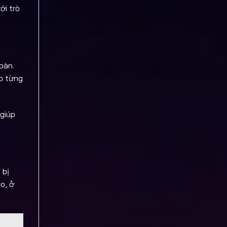
ới trò
oàn.
o từng
 giúp
 bị
o, ở