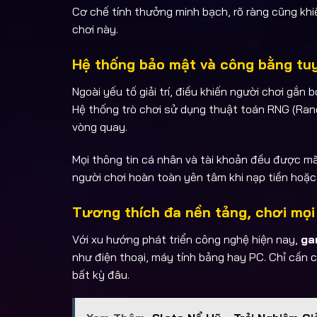
Cơ chế tính thưởng minh bạch, rõ ràng cũng khiế
chơi này.
Hệ thống bảo mật và công bằng tuy
Ngoài yếu tố giải trí, điều khiến người chơi gắn b
Hệ thống trò chơi sử dụng thuật toán RNG (Ra
vòng quay.
Mọi thông tin cá nhân và tài khoản đều được mã 
người chơi hoàn toàn yên tâm khi nạp tiền hoặc
Tương thích đa nền tảng, chơi mọi 
Với xu hướng phát triển công nghệ hiện nay,
ga
như điện thoại, máy tính bảng hay PC. Chỉ cần c
bất kỳ đâu.