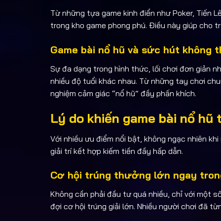
Từ những tựa game kinh điển như Poker, Tiến Lê
trong kho game phong phú. Điều này giúp cho t
Game bài nổ hũ và sức hút không t
Sự đa dạng trong hình thức, lối chơi đơn giản n
nhiều độ tuổi khác nhau. Từ những tay chơi chu
nghiệm cảm giác “nổ hũ” đầy phấn khích.
Lý do khiến game bài nổ hũ
Với nhiều ưu điểm nổi bật, không ngạc nhiên kh
giải trí kết hợp kiếm tiền đầy hấp dẫn.
Cơ hội trúng thưởng lớn ngay tron
Không cần phải đầu tư quá nhiều, chỉ với một s
đợi cơ hội trúng giải lớn. Nhiều người chơi đã t