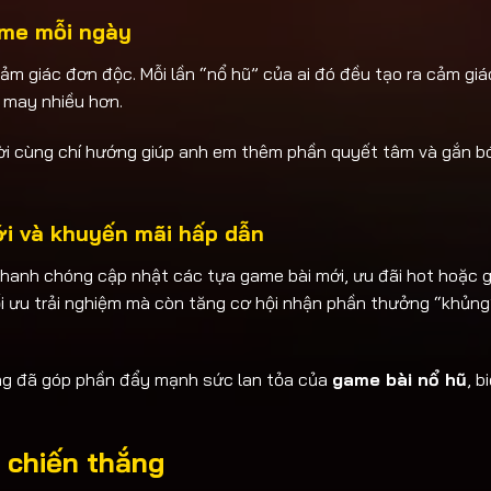
ame mỗi ngày
ảm giác đơn độc. Mỗi lần “nổ hũ” của ai đó đều tạo ra cảm giá
 may nhiều hơn.
ười cùng chí hướng giúp anh em thêm phần quyết tâm và gắn bó
i và khuyến mãi hấp dẫn
hanh chóng cập nhật các tựa game bài mới, ưu đãi hot hoặc g
tối ưu trải nghiệm mà còn tăng cơ hội nhận phần thưởng “khủng
ng đã góp phần đẩy mạnh sức lan tỏa của
game bài nổ hũ
, b
ệ chiến thắng