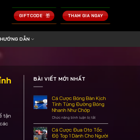
GIFTCODE
THAM GIA NGAY
HƯỚNG DẪN
Đỉnh
BÀI VIẾT MỚI NHẤT
Cá Cược Bóng Bàn Kịch
Tính Từng Đường Bóng
Nhanh Như Chớp
ể tận
Chức năng bình luận bị tắt
ở
 các
Cá
Cược
Cá Cược Đua Oto Tốc
Bóng
Độ Top 1 Dành Cho Người
Bàn