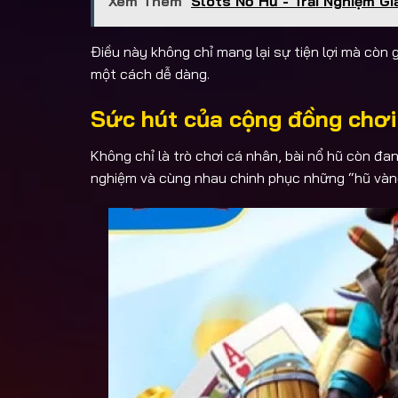
Xem Thêm
Slots Nổ Hũ - Trải Nghiệm Gi
Điều này không chỉ mang lại sự tiện lợi mà còn 
một cách dễ dàng.
Sức hút của cộng đồng chơi
Không chỉ là trò chơi cá nhân, bài nổ hũ còn đ
nghiệm và cùng nhau chinh phục những “hũ vàng