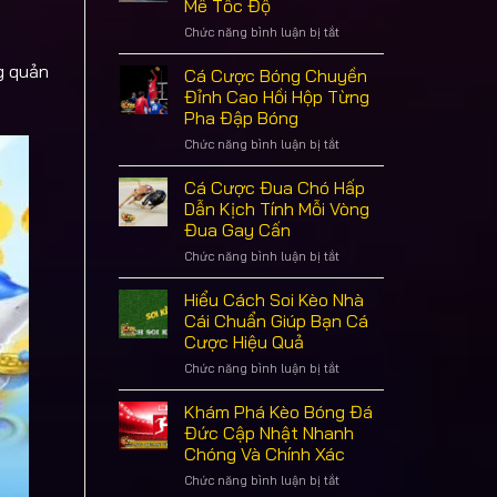
Mê Tốc Độ
Kịch
Chức năng bình luận bị tắt
ở
Tính
Cá
Từng
g quản
Cược
Đường
Cá Cược Bóng Chuyền
Đua
Bóng
Đỉnh Cao Hồi Hộp Từng
Oto
Nhanh
Pha Đập Bóng
Tốc
Như
Chức năng bình luận bị tắt
ở
Độ
Chớp
Cá
Top
Cược
1
Cá Cược Đua Chó Hấp
Bóng
Dành
Dẫn Kịch Tính Mỗi Vòng
Chuyền
Cho
Đua Gay Cấn
Đỉnh
Người
Chức năng bình luận bị tắt
ở
Cao
Mê
Cá
Hồi
Tốc
Cược
Hộp
Hiểu Cách Soi Kèo Nhà
Độ
Đua
Từng
Cái Chuẩn Giúp Bạn Cá
Chó
Pha
Cược Hiệu Quả
Hấp
Đập
Chức năng bình luận bị tắt
ở
Dẫn
Bóng
Hiểu
Kịch
Cách
Tính
Khám Phá Kèo Bóng Đá
Soi
Mỗi
Đức Cập Nhật Nhanh
Kèo
Vòng
Chóng Và Chính Xác
Nhà
Đua
Chức năng bình luận bị tắt
ở
Cái
Gay