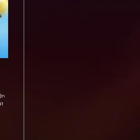
yện
ật
c