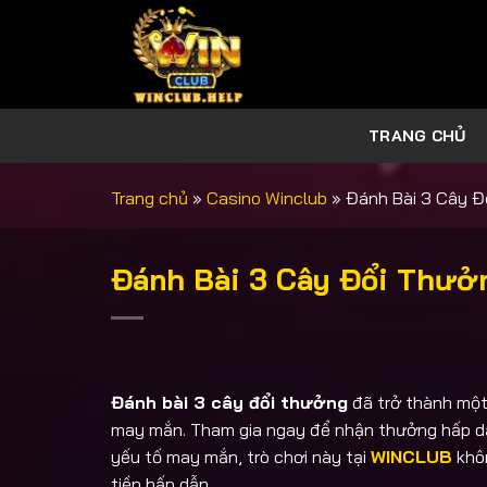
Bỏ
qua
nội
dung
TRANG CHỦ
Trang chủ
»
Casino Winclub
»
Đánh Bài 3 Cây Đ
Đánh Bài 3 Cây Đổi Thưở
Đánh bài 3 cây đổi thưởng
đã trở thành một 
may mắn. Tham gia ngay để nhận thưởng hấp dẫn
yếu tố may mắn, trò chơi này tại
WINCLUB
khô
tiền hấp dẫn.