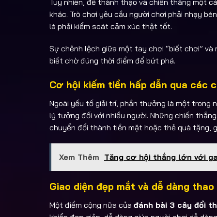
Tuy nhiên, để thành thạo và chiến thắng một cá
khác. Trò chơi yêu cầu người chơi phải nhạy bén
là phải kiểm soát cảm xúc thật tốt.
Sự chênh lệch giữa một tay chơi “biết chơi” và 
biết chờ đúng thời điểm để bứt phá.
Cơ hội kiếm tiền hấp dẫn qua các 
Ngoài yếu tố giải trí, phần thưởng là một trong
lý tưởng đối với nhiều người. Những chiến thắn
chuyển đổi thành tiền mặt hoặc thẻ quà tặng, g
Xem Thêm
Tăng cơ hội thắng lớn với g
Giao diện đẹp mắt và dễ dàng thao 
Một điểm cộng nữa của
đánh bài 3 cây đổi 