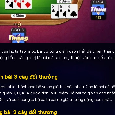
ụ của họ là tạo ra bộ bài có tổng điểm cao nhất để chiến thắng
ộng tổng các giá trị lá bài mà còn phụ thuộc vào các yếu tố n
nh bài 3 cây đổi thưởng
ược chia thành các bộ và có giá trị khác nhau. Các lá bài có số
quân J, Q, K, A được tính là 10 điểm. Bộ bài có giá trị cao nhất
đôi, và cuối cùng là bộ ba lá bài có giá trị tổng cộng cao nhất.
g bài 3 cây đổi thưởng