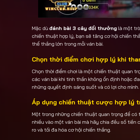
Mặc dù
đánh bài 3 cây đổi thưởng
là một tr
chiến thuật hợp lý, bạn sẽ tăng cơ hội chiến th
thể thắng lớn trong mỗi ván bài.
Chọn thời điểm chơi hợp lý khi tha
Chọn thời điểm chơi là một chiến thuật quan tr
các ván bài khi tinh thần không ổn định hoặc đ
những quyết định sáng suốt và có lợi cho mình.
Áp dụng chiến thuật cược hợp lý 
Một trong những chiến thuật quan trọng để có 
nhiều vào một ván bài mà hãy chia đều số tiền c
ro và tối đa hóa cơ hội chiến thắng.