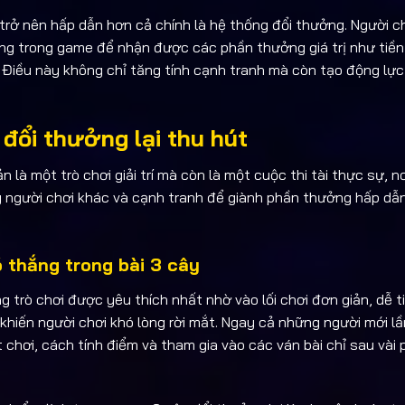
trở nên hấp dẫn hơn cả chính là hệ thống đổi thưởng. Người c
ng trong game để nhận được các phần thưởng giá trị như tiền
 Điều này không chỉ tăng tính cạnh tranh mà còn tạo động lực
 đổi thưởng lại thu hút
 là một trò chơi giải trí mà còn là một cuộc thi tài thực sự, nơ
g người chơi khác và cạnh tranh để giành phần thưởng hấp dẫn
ó thắng trong bài 3 cây
 trò chơi được yêu thích nhất nhờ vào lối chơi đơn giản, dễ t
khiến người chơi khó lòng rời mắt. Ngay cả những người mới l
chơi, cách tính điểm và tham gia vào các ván bài chỉ sau vài 