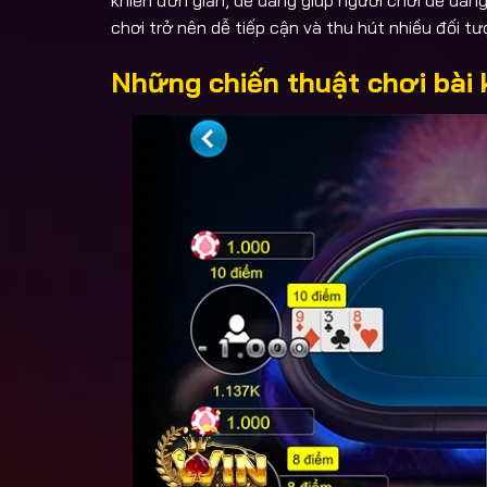
khiển đơn giản, dễ dàng giúp người chơi dễ dàn
chơi trở nên dễ tiếp cận và thu hút nhiều đối tư
Những chiến thuật chơi bài 