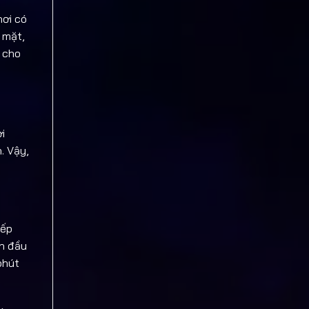
hơi có
 mặt,
 cho
i
. Vậy,
iếp
ần đầu
phút