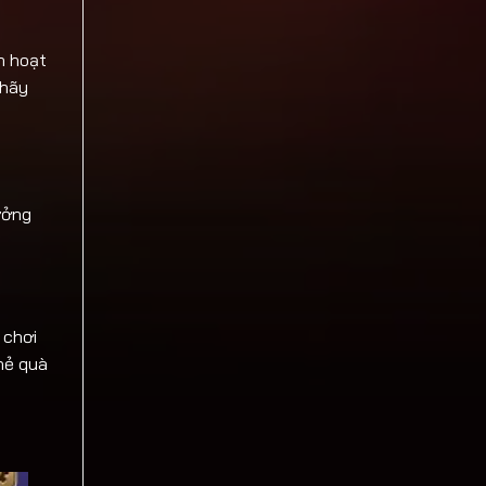
nh hoạt
 hãy
ưởng
 chơi
hẻ quà