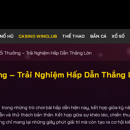
NỔ HŨ
CASINO WINCLUB
THỂ THAO
BẮN CÁ
XỔ SỐ
ổi Thưởng – Trải Nghiệm Hấp Dẫn Thắng Lớn
ng – Trải Nghiệm Hấp Dẫn Thắng
trong những trò chơi bài hấp dẫn hiện nay, kết hợp giữa kỹ n
 và thử thách bản thân. Kết hợp giữa sự khéo léo, chiến thu
ng chỉ mang lại những giây phút giải trí mà còn tạo ra cơ hội k