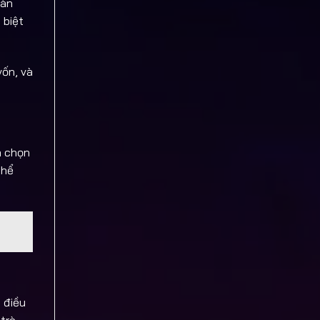
oàn
 biệt
vốn, và
a chọn
thể
 điều