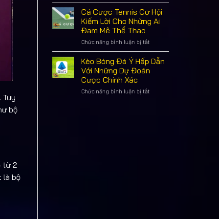
Khám
Chuẩn
Cấn
Phá
Giúp
Cá Cược Tennis Cơ Hội
Kèo
Bạn
Kiếm Lời Cho Những Ai
Bóng
Cá
Đam Mê Thể Thao
Đá
Cược
Chức năng bình luận bị tắt
ở
Đức
Hiệu
Cá
Cập
Quả
Cược
Nhật
Kèo Bóng Đá Ý Hấp Dẫn
Tennis
Nhanh
Với Những Dự Đoán
Cơ
Chóng
Cược Chính Xác
Hội
Và
Chức năng bình luận bị tắt
ở
Kiếm
Chính
. Tuy
Kèo
Lời
Xác
Bóng
hư bộ
Cho
Đá
Những
Ý
Ai
Hấp
Đam
Dẫn
Mê
Với
Thể
Những
Thao
 từ 2
Dự
Đoán
 là bộ
Cược
Chính
Xác