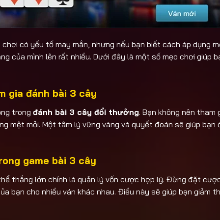
ò chơi có yếu tố may mắn, nhưng nếu bạn biết cách áp dụng m
ắng của mình lên rất nhiều. Dưới đây là một số mẹo chơi giúp b
m gia đánh bài 3 cây
ọng trong
đánh bài 3 cây đổi thưởng
. Bạn không nên tham 
ang mệt mỏi. Một tâm lý vững vàng và quyết đoán sẽ giúp bạn 
trong game bài 3 cây
thể thắng lớn chính là quản lý vốn cược hợp lý. Đừng đặt cượ
ủa bạn cho nhiều ván khác nhau. Điều này sẽ giúp bạn giảm thi