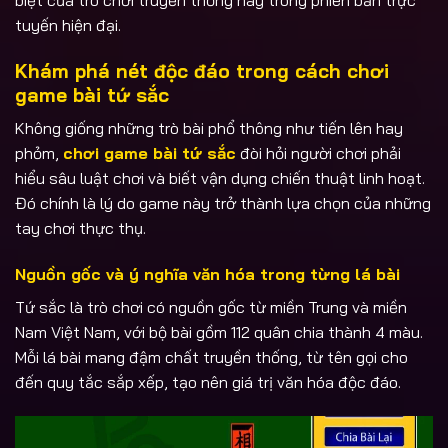
biệt của trò chơi truyền thống này trong phiên bản trực
tuyến hiện đại.
Khám phá nét độc đáo trong cách chơi
game bài tứ sắc
Không giống những trò bài phổ thông như tiến lên hay
phỏm,
chơi game bài tứ sắc
đòi hỏi người chơi phải
hiểu sâu luật chơi và biết vận dụng chiến thuật linh hoạt.
Đó chính là lý do game này trở thành lựa chọn của những
tay chơi thực thụ.
Nguồn gốc và ý nghĩa văn hóa trong từng lá bài
Tứ sắc là trò chơi có nguồn gốc từ miền Trung và miền
Nam Việt Nam, với bộ bài gồm 112 quân chia thành 4 màu.
Mỗi lá bài mang đậm chất truyền thống, từ tên gọi cho
đến quy tắc sắp xếp, tạo nên giá trị văn hóa độc đáo.