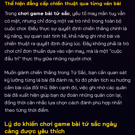
Thể hiện đẳng cấp chiến thuật qua từng ván bài
Trong
chơi game bài tứ sắc
, yếu tố may mắn tuy vẫn
có mặt, nhưng chỉ đóng một vai trò nhỏ trong toàn bộ
cuộc chơi. Điều thực sự quyết định chiến thắng chính là
kỹ năng, sự quan sát tinh tế, khả năng ghi nhớ bài và
chiến thuật ra quyết định đúng lúc. Đây không phải là trò
chơi chỉ đơn thuần dựa vào vận may, mà là một “cuộc
đấu trí” thực thụ giữa những người chơi.
Muốn giành chiến thắng trong Tứ Sắc, bạn cần quan sát
kỹ lưỡng từng lá bài đã đánh ra, từ đó phân tích xu hướng
cầm bài của đối thủ. Bên cạnh đó, việc ghi nhớ các quân
bài đã xuất hiện giúp bạn dự đoán những quân còn lại,
đồng thời cân nhắc lựa chọn cách đánh phù hợp nhất
theo từng thời điểm.
Lý do khiến chơi game bài tứ sắc ngày
càng được yêu thích