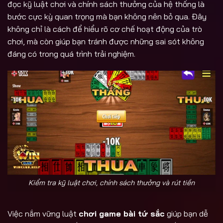
đọc kỹ luật chơi và chính sách thưởng của hệ thống là
bước cực kỳ quan trọng mà bạn không nên bỏ qua. Đây
không chỉ là cách để hiểu rõ cơ chế hoạt động của trò
chơi, mà còn giúp bạn tránh được những sai sót không
đáng có trong quá trình trải nghiệm.
Kiểm tra kỹ luật chơi, chính sách thưởng và rút tiền
Việc nắm vững luật
chơi game bài tứ sắc
giúp bạn dễ