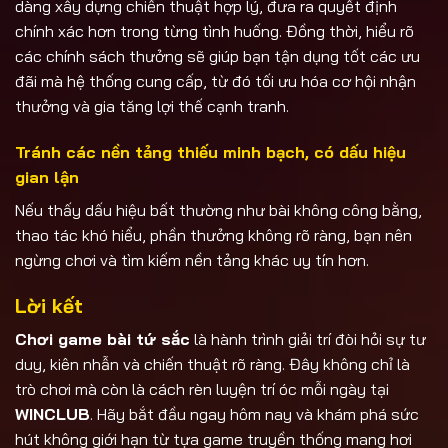
dàng xây dựng chiến thuật hợp lý, đưa ra quyết định
chính xác hơn trong từng tình huống. Đồng thời, hiểu rõ
các chính sách thưởng sẽ giúp bạn tận dụng tốt các ưu
đãi mà hệ thống cung cấp, từ đó tối ưu hóa cơ hội nhận
thưởng và gia tăng lợi thế cạnh tranh.
Tránh các nền tảng thiếu minh bạch, có dấu hiệu
gian lận
Nếu thấy dấu hiệu bất thường như bài không công bằng,
thao tác khó hiểu, phần thưởng không rõ ràng, bạn nên
ngừng chơi và tìm kiếm nền tảng khác uy tín hơn.
Lời kết
Chơi game bài tứ sắc
là hành trình giải trí đòi hỏi sự tư
duy, kiên nhẫn và chiến thuật rõ ràng. Đây không chỉ là
trò chơi mà còn là cách rèn luyện trí óc mỗi ngày tại
WINCLUB
. Hãy bắt đầu ngay hôm nay và khám phá sức
hút không giới hạn từ tựa game truyền thống mang hơi