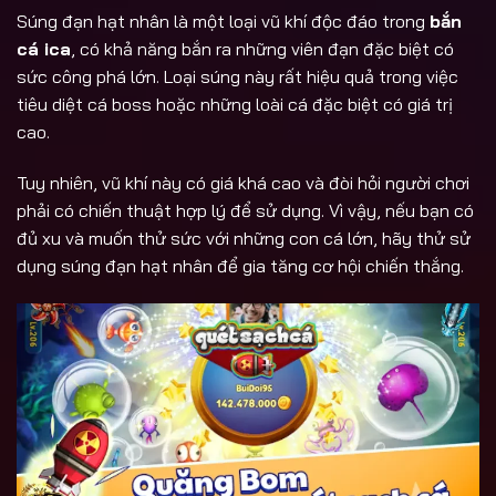
Súng đạn hạt nhân là một loại vũ khí độc đáo trong
bắn
cá ica
, có khả năng bắn ra những viên đạn đặc biệt có
sức công phá lớn. Loại súng này rất hiệu quả trong việc
tiêu diệt cá boss hoặc những loài cá đặc biệt có giá trị
cao.
Tuy nhiên, vũ khí này có giá khá cao và đòi hỏi người chơi
phải có chiến thuật hợp lý để sử dụng. Vì vậy, nếu bạn có
đủ xu và muốn thử sức với những con cá lớn, hãy thử sử
dụng súng đạn hạt nhân để gia tăng cơ hội chiến thắng.