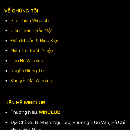
VỀ CHÚNG TÔI
Giới Thiệu Winclub
Chính Sách Bảo Mật
Điều Khoản & Điều Kiện
Miễn Trừ Trách Nhiệm
Liên Hệ Winclub
Quyền Riêng Tư
Khuyến Mãi Winclub
LIÊN HỆ WINCLUB
Thương hiệu:
WINCLUB
Địa Chỉ: 36 Đ. Phạm Ngũ Lão, Phường 1, Gò Vấp, Hồ Chí
Minh, Việt Nam