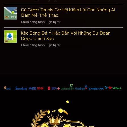
Vòng
Khám
Cái
Đua
Phá
Cá Cược Tennis Cơ Hội Kiếm Lời Cho Những Ai
Chuẩn
Gay
Kèo
Giúp
Đam Mê Thể Thao
Cấn
Bóng
Bạn
Chức năng bình luận bị tắt
ở
Đá
Cá
Cá
Đức
Cược
Cược
Kèo Bóng Đá Ý Hấp Dẫn Với Những Dự Đoán
Cập
Hiệu
Tennis
Nhật
Cược Chính Xác
Quả
Cơ
Nhanh
Chức năng bình luận bị tắt
ở
Hội
Chóng
Kèo
Kiếm
Và
Bóng
Lời
Chính
Đá
Cho
Xác
Ý
Những
Hấp
Ai
Dẫn
Đam
Với
Mê
Những
Thể
Dự
Thao
Đoán
Cược
Chính
Xác