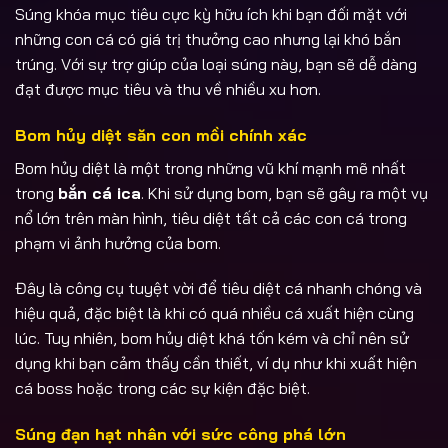
Súng khóa mục tiêu cực kỳ hữu ích khi bạn đối mặt với
những con cá có giá trị thưởng cao nhưng lại khó bắn
trúng. Với sự trợ giúp của loại súng này, bạn sẽ dễ dàng
đạt được mục tiêu và thu về nhiều xu hơn.
Bom hủy diệt săn con mồi chính xác
Bom hủy diệt là một trong những vũ khí mạnh mẽ nhất
trong
bắn cá ica
. Khi sử dụng bom, bạn sẽ gây ra một vụ
nổ lớn trên màn hình, tiêu diệt tất cả các con cá trong
phạm vi ảnh hưởng của bom.
Đây là công cụ tuyệt vời để tiêu diệt cá nhanh chóng và
hiệu quả, đặc biệt là khi có quá nhiều cá xuất hiện cùng
lúc. Tuy nhiên, bom hủy diệt khá tốn kém và chỉ nên sử
dụng khi bạn cảm thấy cần thiết, ví dụ như khi xuất hiện
cá boss hoặc trong các sự kiện đặc biệt.
Súng đạn hạt nhân với sức công phá lớn