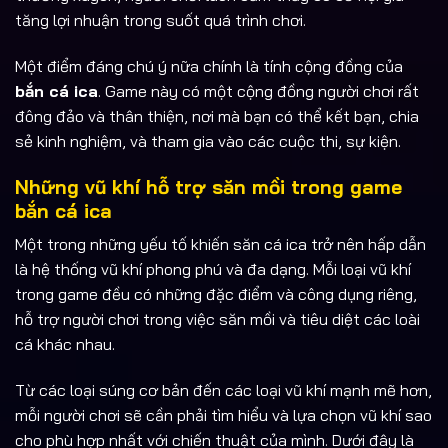
tăng lợi nhuận trong suốt quá trình chơi.
Một điểm đáng chú ý nữa chính là tính cộng đồng của
bắn cá ica
. Game này có một cộng đồng người chơi rất
đông đảo và thân thiện, nơi mà bạn có thể kết bạn, chia
sẻ kinh nghiệm, và tham gia vào các cuộc thi, sự kiện.
Những vũ khí hỗ trợ săn mồi trong game
bắn cá ica
Một trong những yếu tố khiến săn cá ica trở nên hấp dẫn
là hệ thống vũ khí phong phú và đa dạng. Mỗi loại vũ khí
trong game đều có những đặc điểm và công dụng riêng,
hỗ trợ người chơi trong việc săn mồi và tiêu diệt các loài
cá khác nhau.
Từ các loại súng cơ bản đến các loại vũ khí mạnh mẽ hơn,
mỗi người chơi sẽ cần phải tìm hiểu và lựa chọn vũ khí sao
cho phù hợp nhất với chiến thuật của mình. Dưới đây là