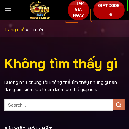
Bỏ
THAM
GIFTCODE
GIA
qua
NGAY
nội
dung
Trang chủ
»
Tin tức
Không tìm thấy gì
Dường như chúng tôi không thể tìm thấy những gì bạn
đang tìm kiếm. Có lẽ tìm kiếm có thể giúp ích.
BÀI VIẾT MỚI NHẤT